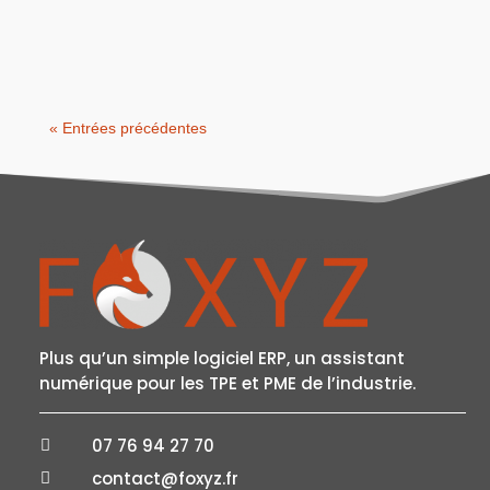
Dans l’industrie, il faut toujours rester
performant. Les marchés évoluent, les
exigences clients changent, et les...
« Entrées précédentes
Plus qu’un simple logiciel ERP, un assistant
numérique pour les TPE et PME de l’industrie.
07 76 94 27 70

contact@foxyz.fr
