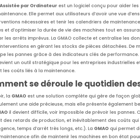
Assistée par Ordinateur
est un logiciel conçu pour aider les
maintenance. Elle permet aux utilisateurs d’avoir une vue d’en
rventions nécessaires et tenir les calendriers de maintenance.
s et d’optimiser la durée de vie des machines tout en assu
er les arrêts imprévus. La GMAO collecte et centralise les do
 interventions en gérant les stocks de pièces détachées. De mê
cipe les pannes grâce à des indicateurs clés de performance.
evient un outil stratégique pour les entreprises industrielles e
t les coûts liés à la maintenance.
ent se déroule le quotidien des
r, la
GMAO
est une solution complète qui gère de façon glo
seulement une aide précieuse, mais elle présente également 
MAO
il devient difficile, voir impossible de prévoir les pannes
oit des retards de production, et inévitablement des coûts qui
rgence, temps d’arrêt très longs, etc.). La
GMAO
qui permet de
de maintenance afin de maintenir les machines en bon état po