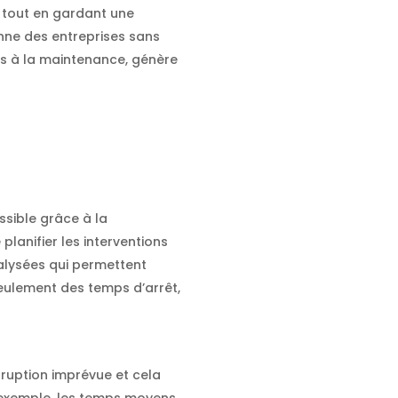
, tout en gardant une
enne des entreprises sans
és à la maintenance, génère
sible grâce à la
e planifier les interventions
alysées qui permettent
seulement des temps d’arrêt,
rruption imprévue et cela
r exemple, les temps moyens