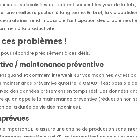
echniques spécialisées qui coûtent souvent les yeux de la tête
ur une meilleure gestion à long terme. En bref, la vie quotidi
entralisées, rend impossible l’anticipation des problèmes li
un frein à la productivité.
 ces problèmes !
 pour répondre précisément à ces défis.
ctive / maintenance préventive
nt quand et comment intervenir sur vos machines ? C’est pos
la maintenance préventive qu’offre la
GMAO
. Il est possible d
 avec des données présentent en temps réel. Des données an
t ce qu’on appelle la maintenance préventive (réduction non 
 de la durée de vie des machines).
imprévues
ôle important. Elle assure une chaine de production sans inte
formance, appelés aussi KPI, qui permettent de calculer pa