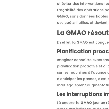
et éviter des interventions t
traçabilité des opérations po
GMAO, sans données fiables c
des coûts inutiles, et devient 
La GMAO résout
En effet, la GMAO est conçue
Planification proa
Imaginez connaître exacteme
planification proactive et à 
sur les machines à l’avance
d’anticiper les pannes, c’es
mais également augmentation
Les interruptions 
Là encore, la
GMAO
jour un r
grâce aux indicateurs de per