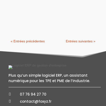
A présent, dans les secteurs industriels, la
planification de la production n’est plus un
simple exercice...
« Entrées précédentes
Entrées suivantes »
Plus qu’un simple logiciel ERP, un assistant
numérique pour les TPE et PME de l’industrie.
07 76 94 27 70

contact@foxyz.fr
