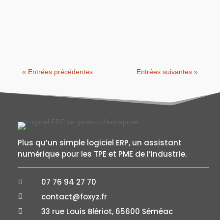
A présent, dans les secteurs industriels, la
planification de la production n’est plus un
simple exercice...
« Entrées précédentes
Entrées suivantes »
Plus qu’un simple logiciel ERP, un assistant
numérique pour les TPE et PME de l’industrie.
07 76 94 27 70

contact@foxyz.fr

33 rue Louis Blériot, 65600 Séméac
