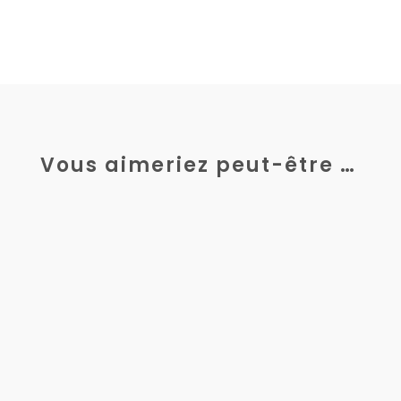
Vous aimeriez peut-être …
La mécanique de précision, secteur au
cœur de l’industrie moderne, repose sur
des standards extrêmement stricts. Dans...