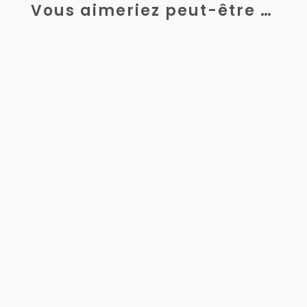
Vous aimeriez peut-être …
La mécanique de précision, secteur au
cœur de l’industrie moderne, repose sur
des standards extrêmement stricts. Dans...