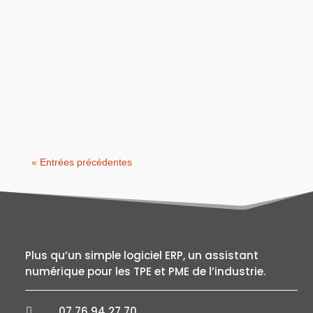
Dans l’industrie, il faut toujours rester
performant. Les marchés évoluent, les
exigences clients changent, et les...
« Entrées précédentes
Plus qu’un simple logiciel ERP, un assistant
numérique pour les TPE et PME de l’industrie.
07 76 94 27 70
