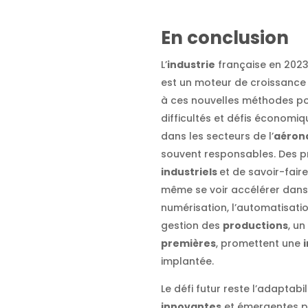
En conclusion
L’
industrie
française en 2023
est un moteur de croissance 
à ces nouvelles méthodes po
difficultés et défis économiq
dans les secteurs de l’
aéron
souvent responsables. Des pr
industriels
et de savoir-fair
même se voir accélérer dans 
numérisation, l’automatisatio
gestion des
productions
, u
premières
, promettent une
implantée.
Le défi futur reste l’adaptab
innovantes
et émergentes p