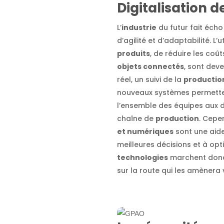
Digitalisation de
L’
industrie
du futur fait éch
d’agilité et d’adaptabilité. L’
produits
, de réduire les coû
objets connectés
, sont dev
réel, un suivi de la
productio
nouveaux systèmes permetten
l’ensemble des équipes aux d
chaîne de
production
. Cepe
et numériques
sont une aide
meilleures décisions et à op
technologies
marchent donc 
sur la route qui les amènera