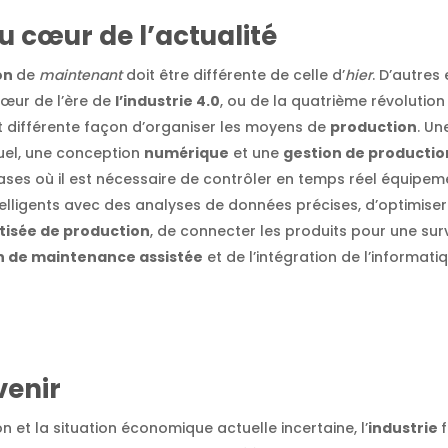
au cœur de l’actualité
ion
de
maintenant
doit être différente de celle d’
hier
. D’autres
œur de l’ère de
l’industrie 4.0
, ou de la quatrième révolutio
t différente façon d’organiser les moyens de
production
. Un
uel, une conception
numérique
et une
gestion de producti
ses où il est nécessaire de contrôler en temps réel équipemen
telligents avec des analyses de données précises, d’optimiser
atisée de production
, de connecter les produits pour une surv
on de maintenance assistée
et de l’intégration de l’informati
venir
ion et la situation économique actuelle incertaine, l’
industrie