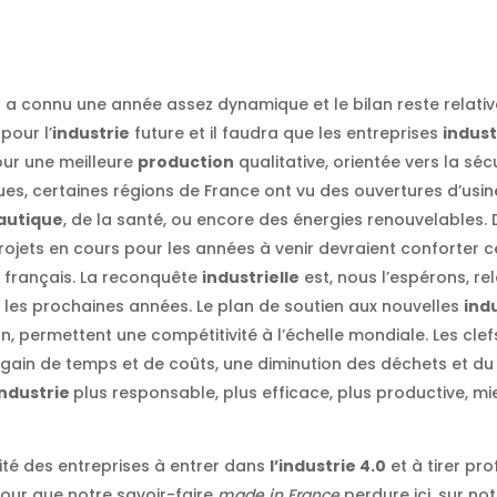
 a connu une année assez dynamique et le bilan reste relativ
pour l’
industrie
future et il faudra que les entreprises
indust
ur une meilleure
production
qualitative, orientée vers la sé
ues, certaines régions de France ont vu des ouvertures d’usi
autique
, de la santé, ou encore des énergies renouvelables.
ojets en cours pour les années à venir devraient conforter 
e français. La reconquête
industrielle
est, nous l’espérons, re
les prochaines années. Le plan de soutien aux nouvelles
ind
n, permettent une compétitivité à l’échelle mondiale. Les cle
n gain de temps et de coûts, une diminution des déchets et d
industrie
plus responsable, plus efficace, plus productive, m
ilité des entreprises à entrer dans
l’industrie 4.0
et à tirer pro
our que notre savoir-faire
made in France
perdure ici, sur notr