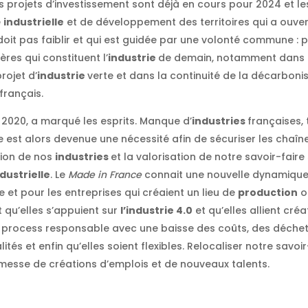
urs projets d’investissement sont déjà en cours pour 2024 et les
e
industrielle
et de développement des territoires qui a ouve
oit pas faiblir et qui est guidée par une volonté commune : 
ères qui constituent l’
industrie
de demain, notamment dans le
rojet d’
industrie
verte et dans la continuité de la décarbonisa
 français.
n 2020, a marqué les esprits. Manque d’
industries
françaises,
 est alors devenue une nécessité afin de sécuriser les chaî
ation de nos
industries
et la valorisation de notre savoir-faire
ndustrielle
. Le
Made in France
connait une nouvelle dynamique e
 et pour les entreprises qui créaient un lieu de
production
o
t qu’elles s’appuient sur
l’industrie 4.0
et qu’elles allient créa
n process responsable avec une baisse des coûts, des déchets
tés et enfin qu’elles soient flexibles. Relocaliser notre savoi
romesse de créations d’emplois et de nouveaux talents.