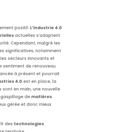
ement positif.
L’industrie 4.0
rielles
actuelles s’adaptent
curité. Cependant, malgré les
nes significatives, notamment
 Des secteurs innovants et
ce sentiment de renouveau
lancée à présent et pourrait
ustries 4.0
est en place, la
fs sont en main, une nouvelle
u gaspillage de
matières
ieux gérée et donc mieux
fit des
technologies
e territoire.