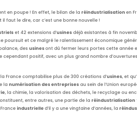
ent en poupe ! En effet, le bilan de la
réindustrialisation
en Fr
 il faut le dire, car c’est une bonne nouvelle !
triels
et 42 extensions d’
usines
déjà existantes à fin novemb
se poursuit et ce malgré le ralentissement économique général 
balance, des
usines
ont dû fermer leurs portes cette année 
te cependant positif, avec un plus grand nombre d’ouverture
, la France comptabilise plus de 300 créations d’
usines
, et qu
e la
numérisation des entreprises
au sein de l’Union europé
rie
, la chimie, la valorisation des déchets, le recyclage ou enc
onstituent, entre autres, une partie de la
réindustrialisation
 France
industrielle
d’il y a une vingtaine d’années, la
réindus