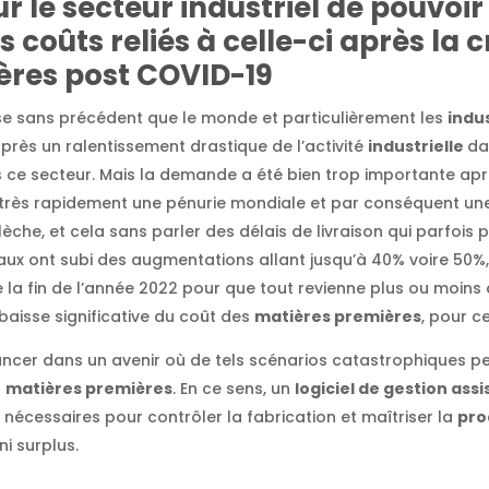
r le secteur industriel de pouvoir
s coûts reliés à celle-ci après la c
ères post COVID-19
ise sans précédent que le monde et particulièrement les
indus
près un ralentissement drastique de l’activité
industrielle
da
 ce secteur. Mais la demande a été bien trop importante aprè
très rapidement une pénurie mondiale et par conséquent un
èche, et cela sans parler des délais de livraison qui parfois p
aux ont subi des augmentations allant jusqu’à 40% voire 50%, 
dre la fin de l’année 2022 pour que tout revienne plus ou moins
baisse significative du coût des
matières premières
, pour c
ncer dans un avenir où de tels scénarios catastrophiques peu
s
matières premières
. En ce sens, un
logiciel de gestion ass
nécessaires pour contrôler la fabrication et maîtriser la
pro
ni surplus.