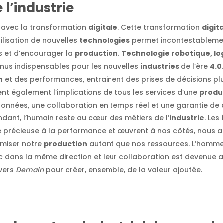
 l’industrie
o avec la transformation
digitale
. Cette transformation
digit
utilisation de nouvelles
technologies
permet incontestablement
ts et d’encourager la
production
.
Technologie robotique, lo
enus indispensables pour les nouvelles
industries
de l’ère
4.0
n
et des performances, entrainent des prises de décisions plus
t également l’implications de tous les services d’une
produ
onnées, une collaboration en temps réel et une garantie de q
ndant, l’humain reste au cœur des métiers de l’
industrie
. Les
 précieuse à la performance et œuvrent à nos côtés, nous a
timiser notre
production
autant que nos ressources. L’homme 
dans la même direction et leur collaboration est devenue a
 vers
Demain
pour créer, ensemble, de la valeur ajoutée.