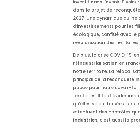
investit dans l’avenir. Plusie
dans le projet de reconquêt
2027. Une dynamique qui ne d
d’investissements pour les fili
écologique, conflué avec le p
revalorisation des territoires
De plus, la crise COVID-19, e
réindustrialisation
en France
notre territoire. La relocalis
principal de la reconquête
i
pouce pour notre savoir-faire
territoires. Il faut évidemmen
qu’elles soient basées sur u
effectuent des contrôles quali
industries
, c’est aussi la p