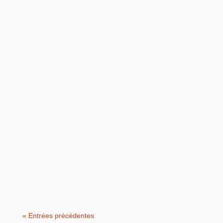
Dans l’industrie, il faut toujours rester
performant. Les marchés évoluent, les
exigences clients changent, et les...
« Entrées précédentes