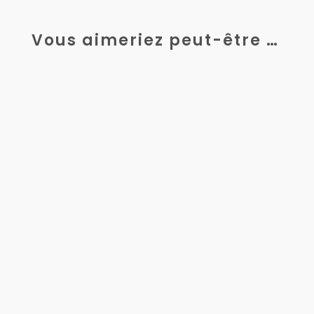
Vous aimeriez peut-être …
La mécanique de précision, secteur au
cœur de l’industrie moderne, repose sur
des standards extrêmement stricts. Dans...