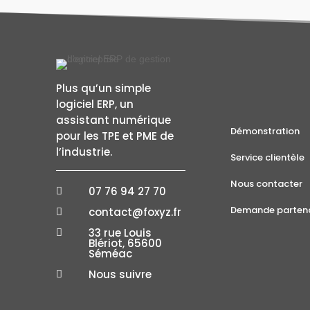
Plus qu’un simple
logiciel ERP, un
assistant numérique
Démonstration
pour les TPE et PME de
l’industrie.
Service clientèle
Nous contacter
07 76 94 27 70

Demande partena
contact@foxyz.fr

33 rue Louis

Blériot, 65600
Séméac
Nous suivre
