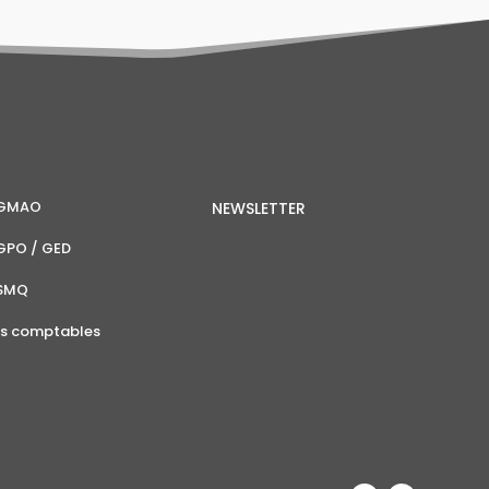
l GMAO
NEWSLETTER
 GPO / GED
 SMQ
ns comptables