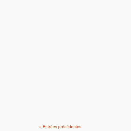
Dans l’industrie, la performance ne repo
La transition numérique d’un atelier indus
Dans l’industrie, il faut toujours rester 
« Entrées précédentes