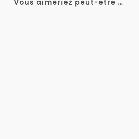
Vous aimeriez peut-être …
Dans l’industrie, la performance ne repose
pas uniquement sur la qualité des
machines ou le savoir-faire des équipes....