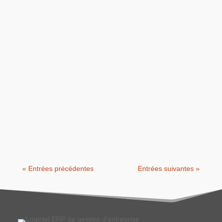
Nous avançons rapidement dans un
environnement économique de plus en
plus complexe et concurrentiel, et pour
s’engager...
« Entrées précédentes
Entrées suivantes »